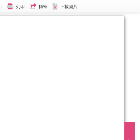
小
列印
轉寄
下載圖片