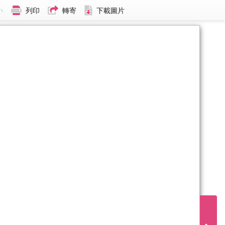
小
列印
轉寄
下載圖片