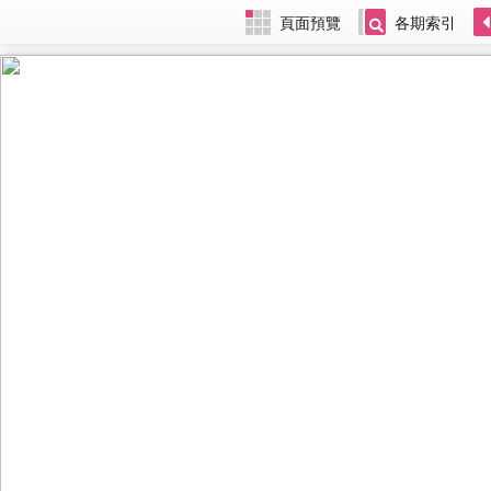
頁面預覽
各期索引