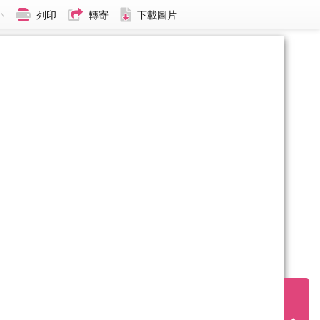
小
列印
轉寄
下載圖片