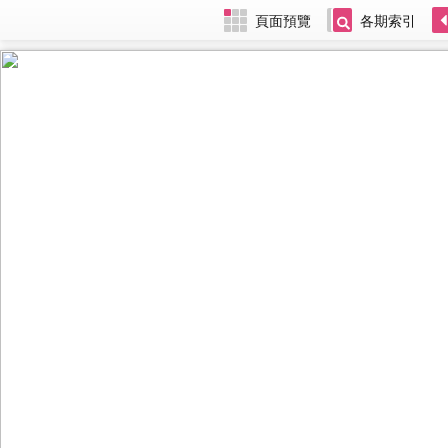
頁面預覽
各期索引