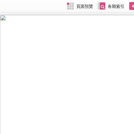
頁面預覽
各期索引