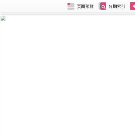
頁面預覽
各期索引