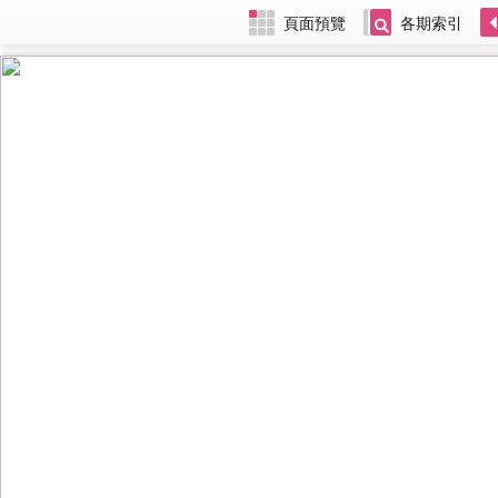
頁面預覽
各期索引