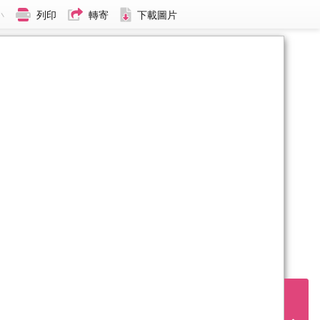
小
列印
轉寄
下載圖片