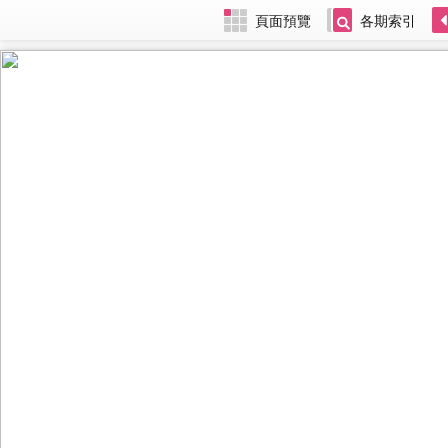
頁面預覽
各期索引