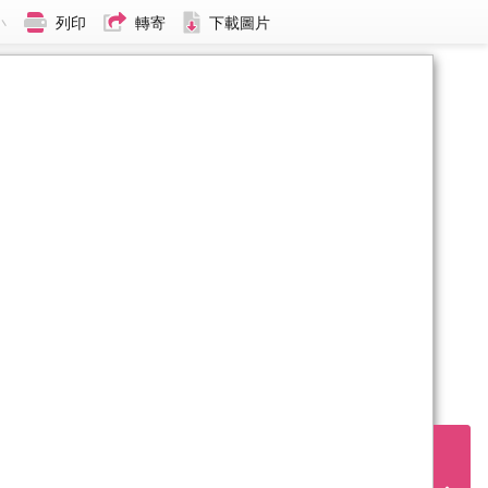
小
列印
轉寄
下載圖片