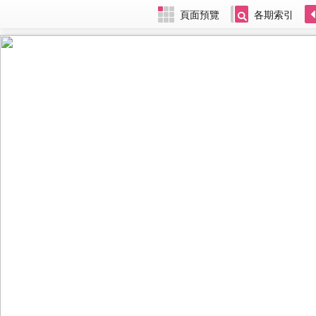
頁面預覽
各期索引