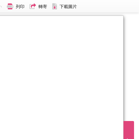
小
列印
轉寄
下載圖片