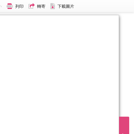
小
列印
轉寄
下載圖片