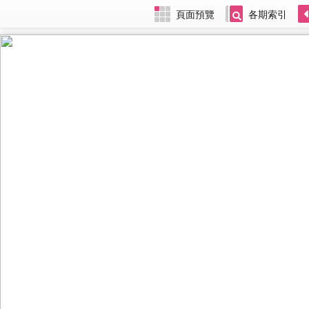
頁面預覽
各期索引