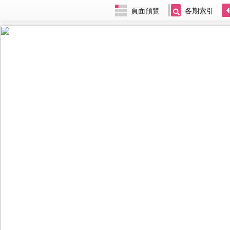
頁面預覽
各期索引