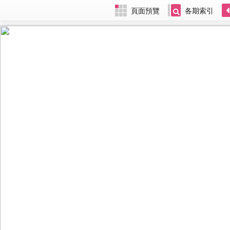
頁面預覽
各期索引