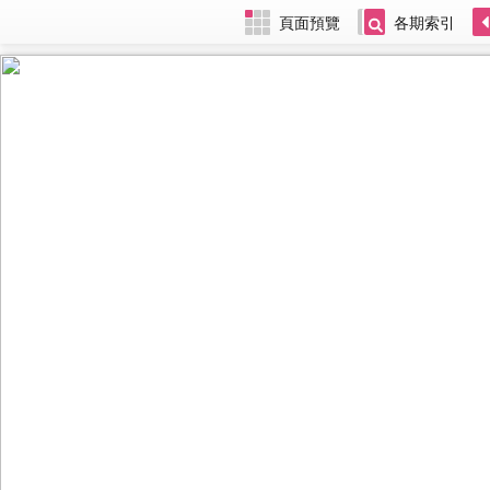
頁面預覽
各期索引