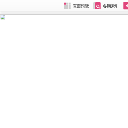
頁面預覽
各期索引