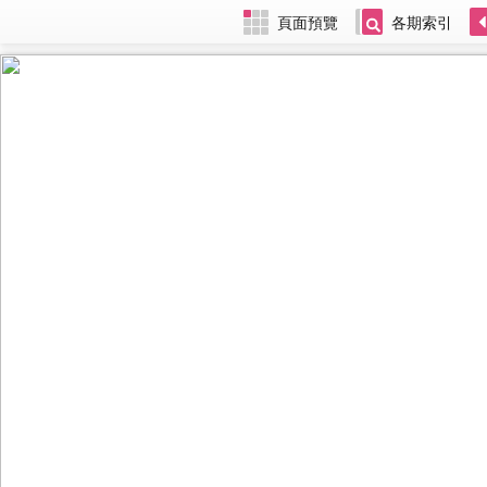
頁面預覽
各期索引