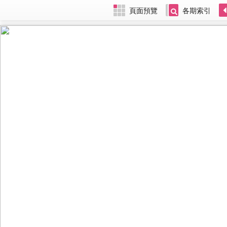
頁面預覽
各期索引