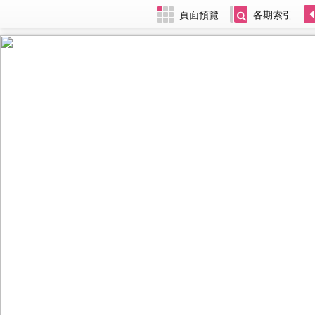
頁面預覽
各期索引