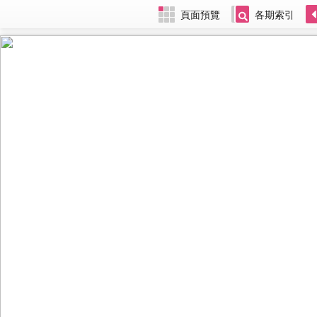
頁面預覽
各期索引