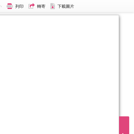
小
列印
轉寄
下載圖片