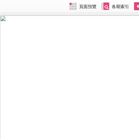
頁面預覽
各期索引