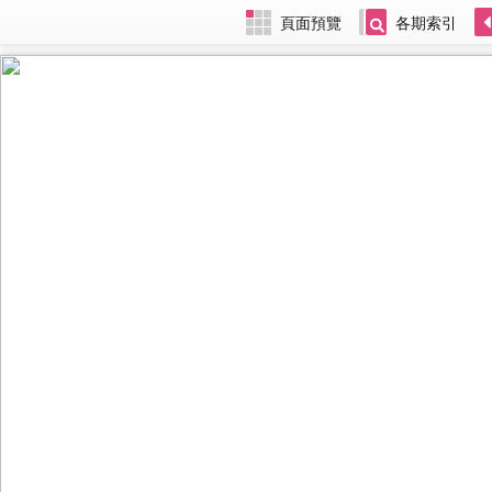
頁面預覽
各期索引