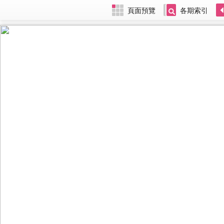
頁面預覽
各期索引