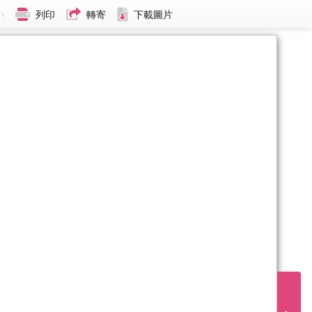
小
列印
轉寄
下載圖片