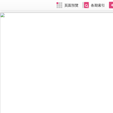
頁面預覽
各期索引