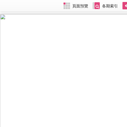
頁面預覽
各期索引