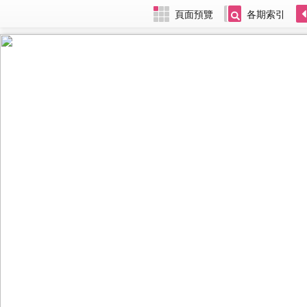
頁面預覽
各期索引