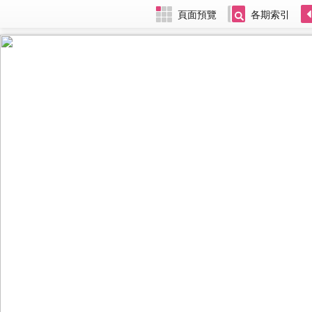
頁面預覽
各期索引