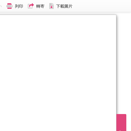
小
列印
轉寄
下載圖片