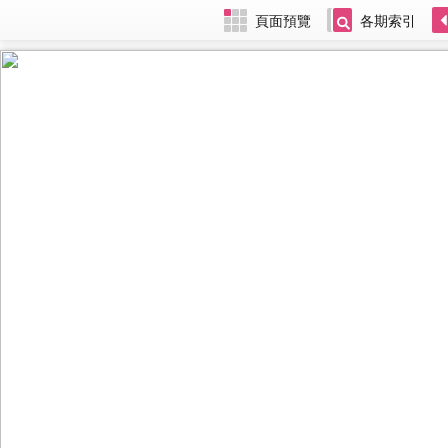
頁面預覽
各期索引