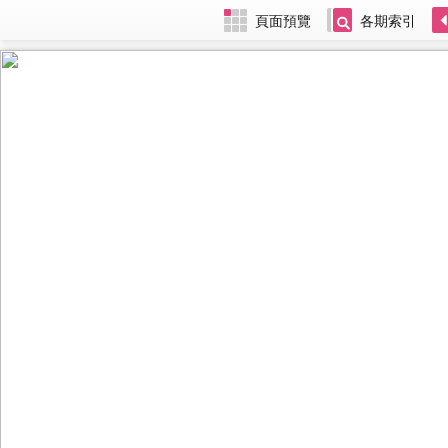
頁面預覽
各期索引