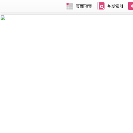
頁面預覽
各期索引