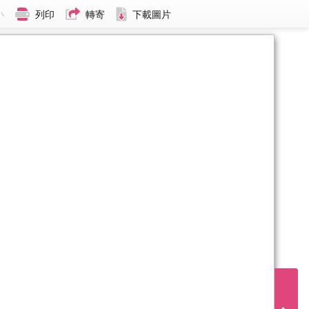
小
列印
轉寄
下載圖片