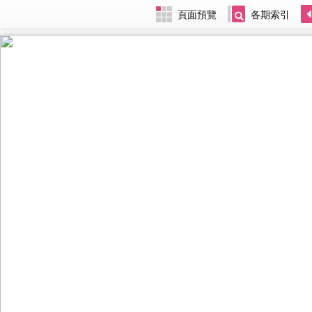
頁面預覽
各期索引