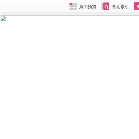
頁面預覽
各期索引