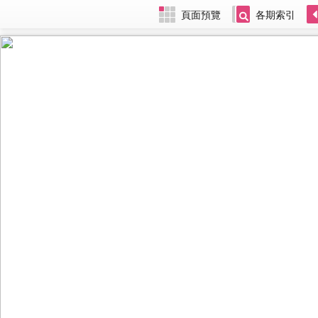
頁面預覽
各期索引