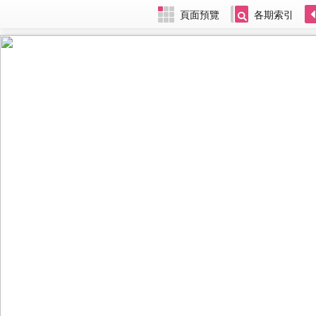
頁面預覽
各期索引