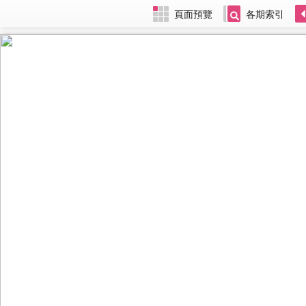
頁面預覽
各期索引