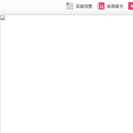
頁面預覽
各期索引