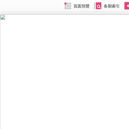
頁面預覽
各期索引