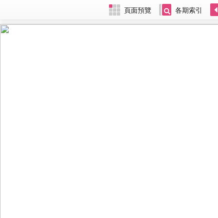
頁面預覽
各期索引