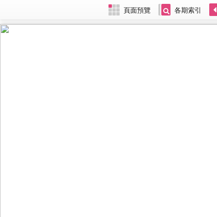
頁面預覽
各期索引