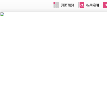
頁面預覽
各期索引