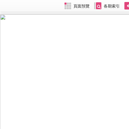
頁面預覽
各期索引