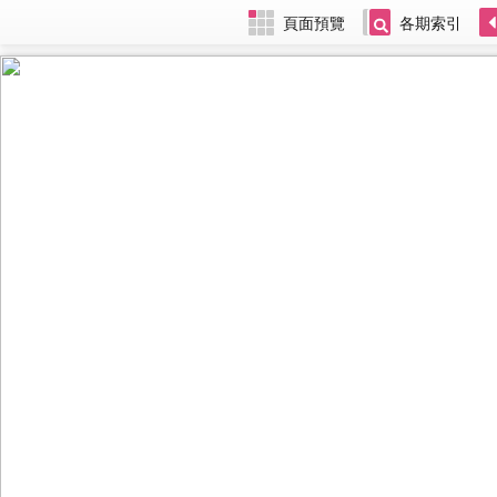
頁面預覽
各期索引