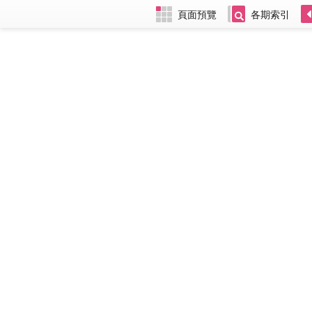
頁面預覽
各期索引